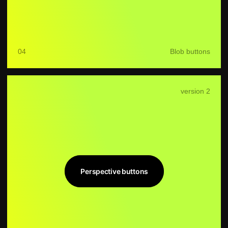
Lines button
06
Lines button
Каталог
Акции
Применение
Отзывы