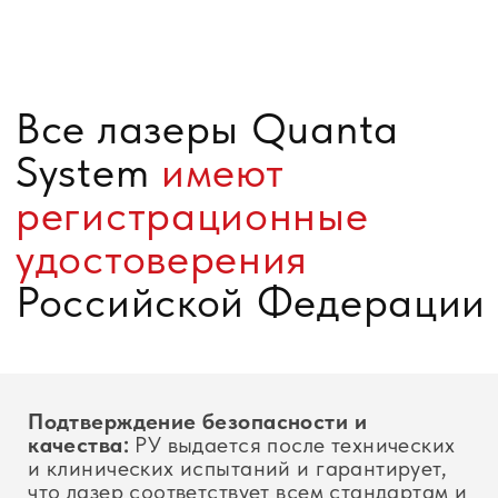
4 252 ₽
10 000 ₽
Расходные материалы
50
48%
100%
Имя
Телефон
+7
Ознакомлен с условиями политики
конфиденциальности
ОТПРАВИТЬ ЗАЯВКУ