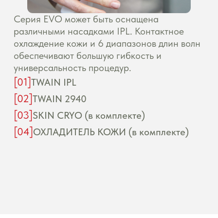
окупаемости
Цена процедуры
0
0 ₽
100 000 ₽
Процедур в день
5
0
10
Количество месяцев
9
6
12