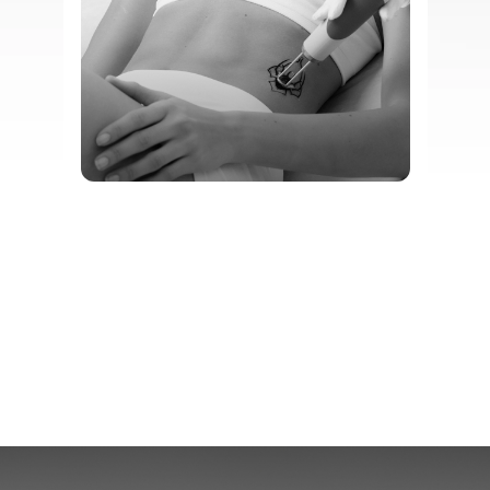
Серия EVO может быть оснащена
различными насадками IPL. Контактное
охлаждение кожи и 6 диапазонов длин волн
обеспечивают большую гибкость и
универсальность процедур.
[01]
TWAIN IPL
[02]
TWAIN 2940
[03]
SKIN CRYO (в комплекте)
[04]
ОХЛАДИТЕЛЬ КОЖИ (в комплекте)