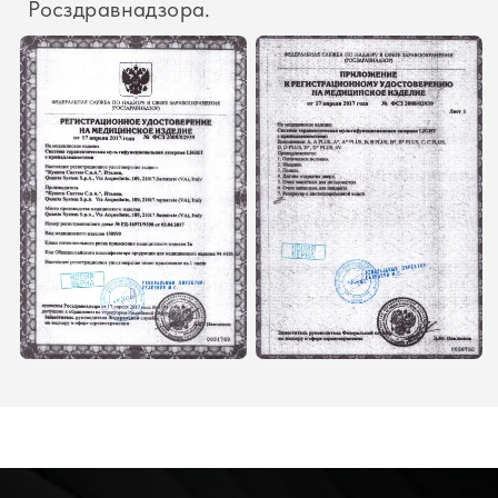
QUANTA SYSTEM
Контакты
8 (800) 600-51-13
Пн-Пт – 09:00-18:00
sales@mt-alliance.com
ОСТАВИТЬ ЗАЯВКУ
ООО «РЛС»
г. Москва, Ткацкая ул,
д. 5 стр. 7
ИНН 7724416670
ОГРН 1177746832548
Политика конфиденциальности
2026 © Quanta System