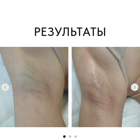
Аренда помещения
56600
56 600 ₽
100 000 ₽
Оплата труда
0
0 ₽
100 000 ₽
Оплата мастеру
58
58%
100%
Расходные материалы
4252